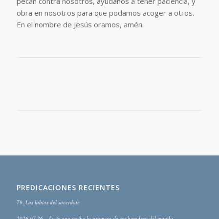
pecan contra nosotros, ayúdanos a tener paciencia, y
obra en nosotros para que podamos acoger a otros.
En el nombre de Jesús oramos, amén.
PREDICACIONES RECIENTES
79_Los labios del sacerdote
2026.07.26 – La fe que recibe la promesa de ser heredero del mundo