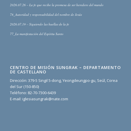
2026.07.26 – La fe que recibe la promesa de ser heredero del mundo
78_Autoridad y responsabilidad del nombre de Jesús
2026.07.19 – Siguiendo las huellas de la fe
77_La manifestación del Espíritu Santo
CENTRO DE MISIÓN SUNGRAK – DEPARTAMENTO
DE CASTELLANO
Dirección: 379-5 Singil 5-dong, Yeongdeungpo-gu, Seúl, Corea
del Sur (150-850)
Teléfono: 82-70-7300-6439
E-mail: iglesiasungrak@nate.com