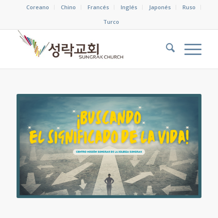
Coreano
Chino
Francés
Inglés
Japonés
Ruso
Turco