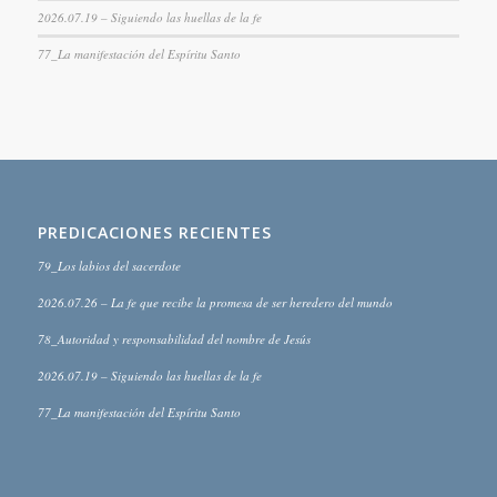
2026.07.19 – Siguiendo las huellas de la fe
77_La manifestación del Espíritu Santo
PREDICACIONES RECIENTES
79_Los labios del sacerdote
2026.07.26 – La fe que recibe la promesa de ser heredero del mundo
78_Autoridad y responsabilidad del nombre de Jesús
2026.07.19 – Siguiendo las huellas de la fe
77_La manifestación del Espíritu Santo