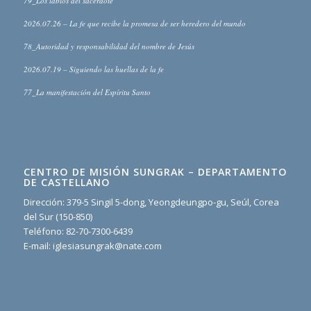
79_Los labios del sacerdote
2026.07.26 – La fe que recibe la promesa de ser heredero del mundo
78_Autoridad y responsabilidad del nombre de Jesús
2026.07.19 – Siguiendo las huellas de la fe
77_La manifestación del Espíritu Santo
CENTRO DE MISIÓN SUNGRAK – DEPARTAMENTO
DE CASTELLANO
Dirección: 379-5 Singil 5-dong, Yeongdeungpo-gu, Seúl, Corea
del Sur (150-850)
Teléfono: 82-70-7300-6439
E-mail: iglesiasungrak@nate.com