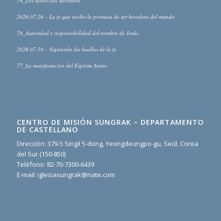
79_Los labios del sacerdote
2026.07.26 – La fe que recibe la promesa de ser heredero del mundo
78_Autoridad y responsabilidad del nombre de Jesús
2026.07.19 – Siguiendo las huellas de la fe
77_La manifestación del Espíritu Santo
CENTRO DE MISIÓN SUNGRAK – DEPARTAMENTO
DE CASTELLANO
Dirección: 379-5 Singil 5-dong, Yeongdeungpo-gu, Seúl, Corea
del Sur (150-850)
Teléfono: 82-70-7300-6439
E-mail: iglesiasungrak@nate.com