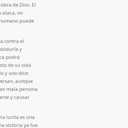
a obra de Dios. El
 ataca, no
er humano puede
a contra el
abiduría y
nca podrá
esto de su vida
o y uno dice:
nversan, aunque
 tan mala persona
erse y causar
ra lucha es una
la victoria ya fue