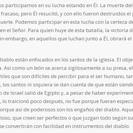
os participamos en su lucha estando en Él. La muerte del
racaso, pero Él resucitó, y con ello fueron destruidos el
erte. Podemos participar en esta lucha con la certeza de
 el Señor. Para quien huye de esta batalla, la victoria d
Sin embargo, en aquellos que luchan junto a Él, obrará el
iablo están enfocados en los santos de la iglesia. El obje
ia. Así como un león se acerca sigilosamente a su presa, e
iles que son difíciles de percibir para el ser humano, ta
 los santos ni siquiera se dan cuenta de que están siend
 de Israel salió de Egipto y, a pesar de haber experimen
, lo traicionó poco después, no fue porque fueran espec
orque así de poderosos son los engaños del diablo. Aque
loso, que creen ser perfectos o que juzgan todo según su 
se convertirán con facilidad en instrumentos del diablo.