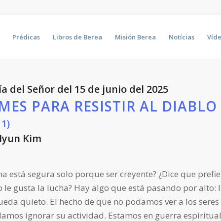
Prédicas
Libros de Berea
Misión Berea
Notícias
Víd
ía del Señor del 15 de junio del 2025
RMES PARA RESISTIR AL DIABLO
11)
Hyun Kim
a está segura solo porque ser creyente? ¿Dice que prefi
 le gusta la lucha? Hay algo que está pasando por alto: 
queda quieto. El hecho de que no podamos ver a los seres 
damos ignorar su actividad. Estamos en guerra espiritual 