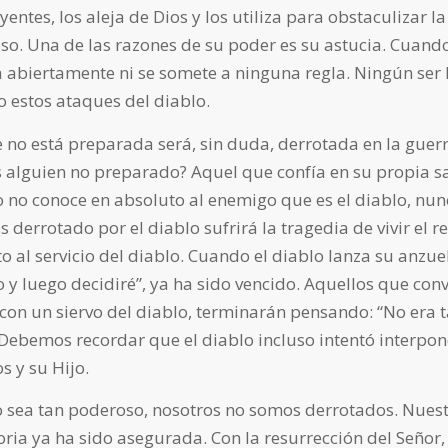
eyentes, los aleja de Dios y los utiliza para obstaculizar l
so. Una de las razones de su poder es su astucia. Cuando
a abiertamente ni se somete a ninguna regla. Ningún s
olo estos ataques del diablo.
no está preparada será, sin duda, derrotada en la guerr
s alguien no preparado? Aquel que confía en su propia s
no conoce en absoluto al enemigo que es el diablo, nu
s derrotado por el diablo sufrirá la tragedia de vivir el r
 al servicio del diablo. Cuando el diablo lanza su anzuel
o y luego decidiré”, ya ha sido vencido. Aquellos que co
con un siervo del diablo, terminarán pensando: “No era
ebemos recordar que el diablo incluso intentó interpon
s y su Hijo.
 sea tan poderoso, nosotros no somos derrotados. Nuest
oria ya ha sido asegurada. Con la resurrección del Señor, 