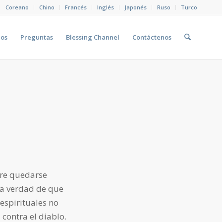
Coreano
Chino
Francés
Inglés
Japonés
Ruso
Turco
eos
Preguntas
Blessing Channel
Contáctenos
ere quedarse
la verdad de que
espirituales no
contra el diablo.