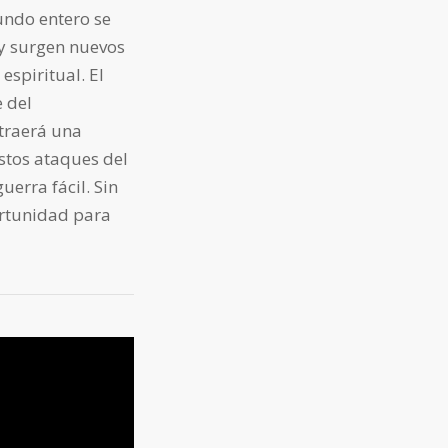
mundo entero se
 y surgen nuevos
espiritual. El
 del
 traerá una
estos ataques del
erra fácil. Sin
ortunidad para