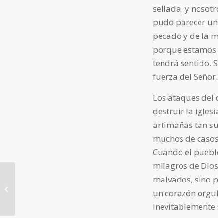
sellada, y nosotr
pudo parecer un f
pecado y de la mu
porque estamos en
tendrá sentido. 
fuerza del Señor.
Los ataques del d
destruir la igles
artimañas tan sut
muchos de casos,
Cuando el pueblo
milagros de Dios
malvados, sino p
22_El que ama a Dios
un corazón orgul
inevitablemente 