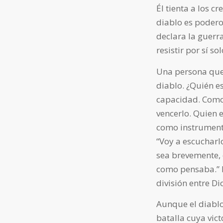
Él tienta a los cr
diablo es podero
declara la guerr
resistir por sí s
Una persona que 
diablo. ¿Quién e
capacidad. Como 
vencerlo. Quien e
como instrumento
“Voy a escucharl
sea brevemente, 
como pensaba.” D
división entre Dio
Aunque el diablo
batalla cuya vict