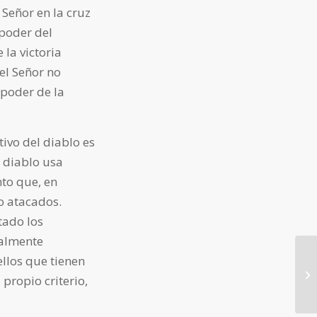
 Señor en la cruz
 poder del
 la victoria
el Señor no
 poder de la
tivo del diablo es
l diablo usa
nto que, en
o atacados.
tado los
ialmente
llos que tienen
propio criterio,