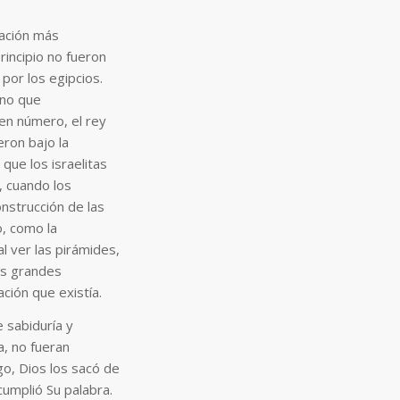
nación más
incipio no fueron
por los egipcios.
ino que
en número, el rey
ron bajo la
 que los israelitas
, cuando los
onstrucción de las
, como la
l ver las pirámides,
as grandes
ción que existía.
 sabiduría y
, no fueran
go, Dios los sacó de
cumplió Su palabra.