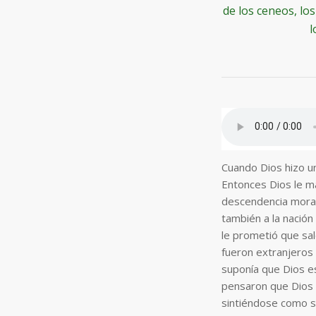
de los ceneos, lo
l
Cuando Dios hizo u
Entonces Dios le ma
descendencia morará
también a la nación 
le prometió que sal
fueron extranjeros 
suponía que Dios es
pensaron que Dios 
sintiéndose como s