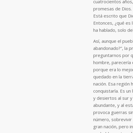
cuatrocientos años
promesas de Dios. 
Está escrito que Di
Entonces, ¿qué es l
ha hablado, solo d
Así, aunque el pueb
abandonado?”, la p
preguntarnos por qu
hombre, parecería q
porque era lo mejor
quedado en la tierra
nación. Esa región 
conquistarla. Es un
y desiertos al sur y
abundante, y al est
provoca guerras sin 
número, sobrevivir 
gran nación, pero i