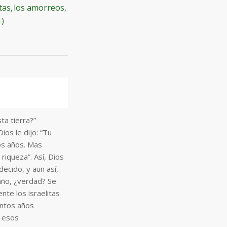
tas, los amorreos,
1)
a tierra?”
ios le dijo: “Tu
tos años. Mas
riqueza”. Así, Dios
ecido, y aun así,
año, ¿verdad? Se
nte los israelitas
entos años
e esos