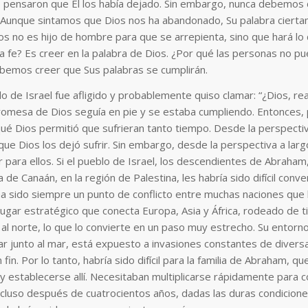
, pensaron que Él los había dejado. Sin embargo, nunca debemos 
Aunque sintamos que Dios nos ha abandonado, Su palabra cierta
os no es hijo de hombre para que se arrepienta, sino que hará lo 
a fe? Es creer en la palabra de Dios. ¿Por qué las personas no pu
ebemos creer que Sus palabras se cumplirán.
lo de Israel fue afligido y probablemente quiso clamar: “¿Dios, r
romesa de Dios seguía en pie y se estaba cumpliendo. Entonces,
é Dios permitió que sufrieran tanto tiempo. Desde la perspectiv
ue Dios los dejó sufrir. Sin embargo, desde la perspectiva a largo
 para ellos. Si el pueblo de Israel, los descendientes de Abraham
 de Canaán, en la región de Palestina, les habría sido difícil conv
ha sido siempre un punto de conflicto entre muchas naciones que
 lugar estratégico que conecta Europa, Asia y África, rodeado de ti
 al norte, lo que lo convierte en un paso muy estrecho. Su entorno 
ar junto al mar, está expuesto a invasiones constantes de diversa
fin. Por lo tanto, habría sido difícil para la familia de Abraham, 
y establecerse allí. Necesitaban multiplicarse rápidamente para c
ncluso después de cuatrocientos años, dadas las duras condiciones