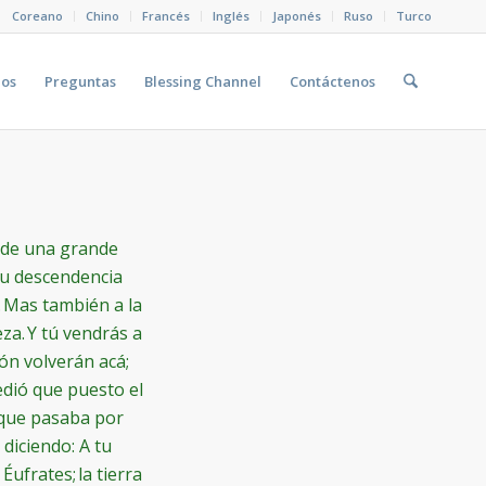
Coreano
Chino
Francés
Inglés
Japonés
Ruso
Turco
eos
Preguntas
Blessing Channel
Contáctenos
r de una grande
tu descendencia
. Mas también a la
za. Y tú vendrás a
ón volverán acá;
edió que puesto el
 que pasaba por
 diciendo: A tu
Éufrates; la tierra