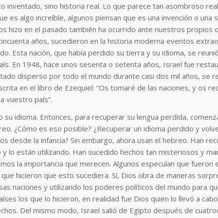
o inventado, sino historia real. Lo que parece tan asombroso re
 es algo increíble, algunos piensan que es una invención o una s
os hizo en el pasado también ha ocurrido ante nuestros propios 
ncuenta años, sucedieron en la historia moderna eventos extrao
o. Esta nación, que había perdido su tierra y su idioma, se reunió
aís. En 1948, hace unos sesenta o setenta años, Israel fue restau
stado disperso por todo el mundo durante casi dos mil años, se r
rita en el libro de Ezequiel: “Os tomaré de las naciones, y os r
 a vuestro país”.
o su idioma. Entonces, para recuperar su lengua perdida, comenz
eo. ¿Cómo es eso posible? ¿Recuperar un idioma perdido y volve
ños desde la infancia? Sin embargo, ahora usan el hebreo. Han re
y lo están utilizando. Han sucedido hechos tan misteriosos y mar
emos la importancia que merecen. Algunos especulan que fueron e
 que hicieron que esto sucediera. Sí, Dios obra de maneras sorp
sas naciones y utilizando los poderes políticos del mundo para q
íses los que lo hicieron, en realidad fue Dios quien lo llevó a cab
echos. Del mismo modo, Israel salió de Egipto después de cuatroc