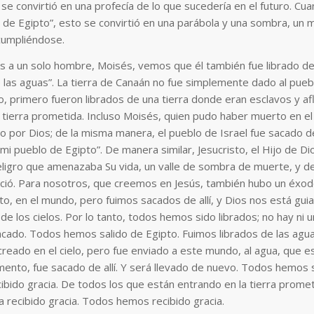
se convirtió en una profecía de lo que sucedería en el futuro. Cua
 de Egipto”, esto se convirtió en una parábola y una sombra, un 
cumpliéndose.
a un solo hombre, Moisés, vemos que él también fue librado de
e las aguas”. La tierra de Canaán no fue simplemente dado al puebl
io, primero fueron librados de una tierra donde eran esclavos y afl
a tierra prometida. Incluso Moisés, quien pudo haber muerto en el
do por Dios; de la misma manera, el pueblo de Israel fue sacado d
 mi pueblo de Egipto”. De manera similar, Jesucristo, el Hijo de Di
ligro que amenazaba Su vida, un valle de sombra de muerte, y de a
ció. Para nosotros, que creemos en Jesús, también hubo un éxodo 
, en el mundo, pero fuimos sacados de allí, y Dios nos está guian
 de los cielos. Por lo tanto, todos hemos sido librados; no hay ni 
cado. Todos hemos salido de Egipto. Fuimos librados de las agua
reado en el cielo, pero fue enviado a este mundo, al agua, que e
ento, fue sacado de allí. Y será llevado de nuevo. Todos hemos 
bido gracia. De todos los que están entrando en la tierra promet
 recibido gracia. Todos hemos recibido gracia.