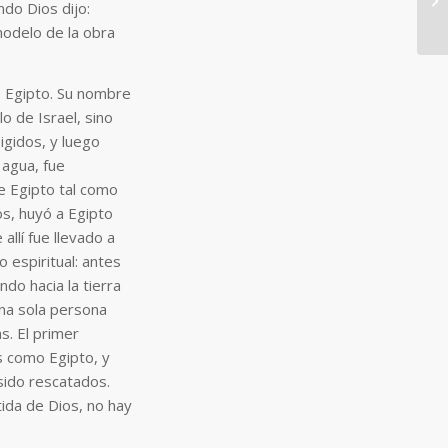
ndo Dios dijo:
modelo de la obra
 Egipto. Su nombre
o de Israel, sino
igidos, y luego
 agua, fue
e Egipto tal como
os, huyó a Egipto
llí fue llevado a
espiritual: antes
do hacia la tierra
una sola persona
s. El primer
s como Egipto, y
sido rescatados.
ida de Dios, no hay