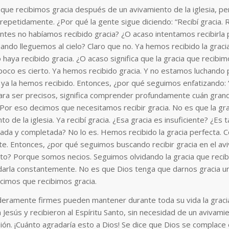
e recibimos gracia después de un avivamiento de la iglesia, per
repetidamente. ¿Por qué la gente sigue diciendo: “Recibí gracia. 
antes no habíamos recibido gracia? ¿O acaso intentamos recibirla
ando lleguemos al cielo? Claro que no. Ya hemos recibido la graci
haya recibido gracia. ¿O acaso significa que la gracia que recibim
oco es cierto. Ya hemos recibido gracia. Y no estamos luchando p
ya la hemos recibido. Entonces, ¿por qué seguimos enfatizando: “
Para ser precisos, significa comprender profundamente cuán grand
Por eso decimos que necesitamos recibir gracia. No es que la gr
to de la iglesia. Ya recibí gracia. ¿Esa gracia es insuficiente? ¿Es 
ada y completada? No lo es. Hemos recibido la gracia perfecta. C
te. Entonces, ¿por qué seguimos buscando recibir gracia en el av
ulto? Porque somos necios. Seguimos olvidando la gracia que reci
arla constantemente. No es que Dios tenga que darnos gracia un
cimos que recibimos gracia.
eramente firmes pueden mantener durante toda su vida la gracia
Jesús y recibieron al Espíritu Santo, sin necesidad de un avivamien
ión. ¡Cuánto agradaría esto a Dios! Se dice que Dios se complace