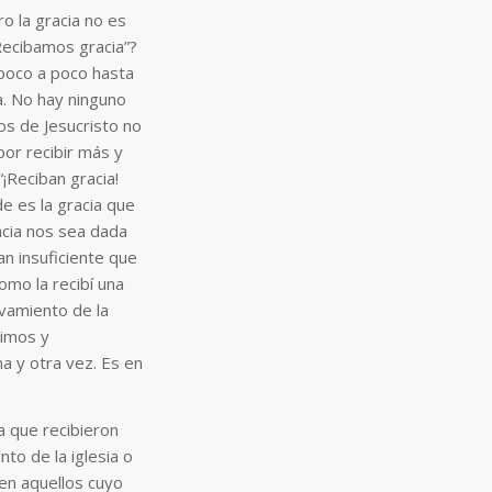
o la gracia no es
Recibamos gracia”?
 poco a poco hasta
a. No hay ninguno
os de Jesucristo no
or recibir más y
¡Reciban gracia!
e es la gracia que
acia nos sea dada
tan insuficiente que
omo la recibí una
ivamiento de la
bimos y
a y otra vez. Es en
 que recibieron
to de la iglesia o
 en aquellos cuyo