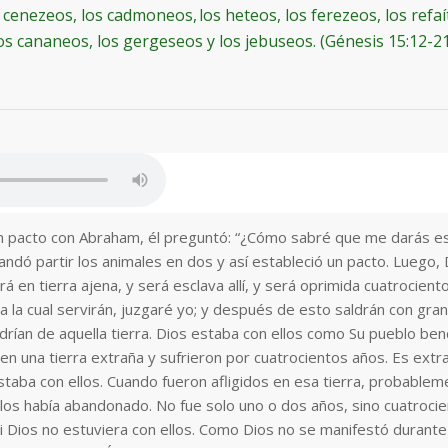
s cenezeos, los cadmoneos, los heteos, los ferezeos, los refaí
os cananeos, los gergeseos y los jebuseos. (Génesis 15:12-2
n pacto con Abraham, él preguntó: “¿Cómo sabré que me darás est
ndó partir los animales en dos y así estableció un pacto. Luego, D
 en tierra ajena, y será esclava allí, y será oprimida cuatrocien
a la cual servirán, juzgaré yo; y después de esto saldrán con gran 
drían de aquella tierra. Dios estaba con ellos como Su pueblo bend
en una tierra extraña y sufrieron por cuatrocientos años. Es extr
taba con ellos. Cuando fueron afligidos en esa tierra, probableme
los había abandonado. No fue solo uno o dos años, sino cuatroci
i Dios no estuviera con ellos. Como Dios no se manifestó durant