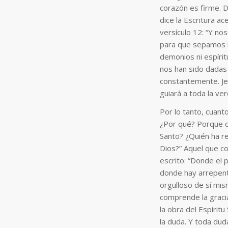
corazón es firme. Di
dice la Escritura a
versículo 12: “Y nos
para que sepamos l
demonios ni espírit
nos han sido dadas 
constantemente. Jes
guiará a toda la ver
Por lo tanto, cuant
¿Por qué? Porque c
Santo? ¿Quién ha re
Dios?” Aquel que c
escrito: “Donde el 
donde hay arrepent
orgulloso de sí mi
comprende la gracia
la obra del Espíri
la duda. Y toda du