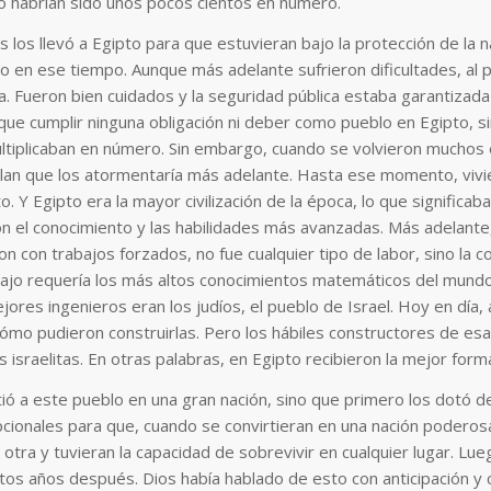
 habrían sido unos pocos cientos en número.
s los llevó a Egipto para que estuvieran bajo la protección de la 
en ese tiempo. Aunque más adelante sufrieron dificultades, al pr
. Fueron bien cuidados y la seguridad pública estaba garantizada 
ue cumplir ninguna obligación ni deber como pueblo en Egipto, s
tiplicaban en número. Sin embargo, cuando se volvieron muchos 
plan que los atormentaría más adelante. Hasta ese momento, vivie
. Y Egipto era la mayor civilización de la época, lo que significaba
n el conocimiento y las habilidades más avanzadas. Más adelante
ron con trabajos forzados, no fue cualquier tipo de labor, sino la c
bajo requería los más altos conocimientos matemáticos del mundo
ores ingenieros eran los judíos, el pueblo de Israel. Hoy en día, a
mo pudieron construirlas
.
Pero los hábiles constructores de es
 israelitas. En otras palabras, en Egipto recibieron la mejor forma
tió a este pueblo en una gran nación, sino que primero los dotó de
cionales para que, cuando se convirtieran en una nación poderosa
 otra y tuvieran la capacidad de sobrevivir en cualquier lugar. Lue
entos años después. Dios había hablado de esto con anticipación y 