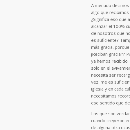
A menudo decimos qu
algo que recibimos 
¿Significa eso que 
alcanzar el 100% cu
de nosotros que no 
es suficiente? Tamp
más gracia, porque 
¡Reciban gracia!”? 
ya hemos recibido. 
solo en el avivamien
necesita ser recarg
vez, me es suficien
iglesia y en cada c
necesitamos record
ese sentido que de
Los que son verdad
cuando creyeron en 
de alguna otra ocas