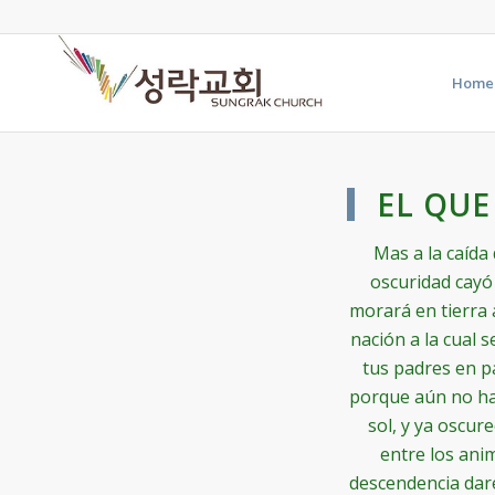
Home
EL QUE
Mas a la caída
oscuridad cayó
morará en tierra 
nación a la cual 
tus padres en pa
porque aún no ha 
sol, y ya oscu
entre los anim
descendencia daré 