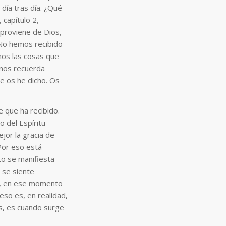
 día tras día. ¿Qué
 capítulo 2,
e proviene de Dios,
 No hemos recibido
mos las cosas que
 nos recuerda
e os he dicho. Os
e que ha recibido.
 del Espíritu
jor la gracia de
Por eso está
to se manifiesta
 se siente
s, en ese momento
eso es, en realidad,
s, es cuando surge