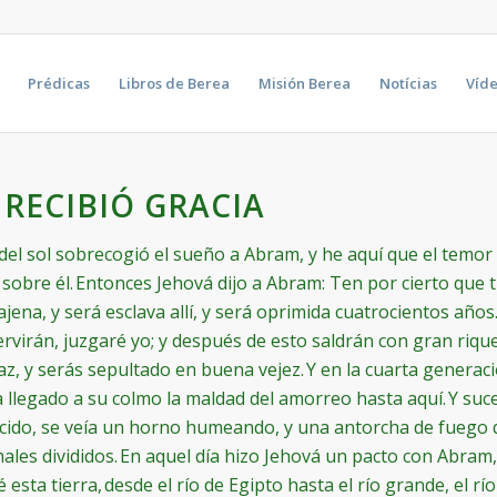
Prédicas
Libros de Berea
Misión Berea
Notícias
Víd
 RECIBIÓ GRACIA
 del sol sobrecogió el sueño a Abram, y he aquí que el temo
 sobre él. Entonces Jehová dijo a Abram: Ten por cierto que 
ajena, y será esclava allí, y será oprimida cuatrocientos años
servirán, juzgaré yo; y después de esto saldrán con gran rique
z, y serás sepultado en buena vejez. Y en la cuarta generaci
llegado a su colmo la maldad del amorreo hasta aquí. Y suc
recido, se veía un horno humeando, y una antorcha de fuego
ales divididos. En aquel día hizo Jehová un pacto con Abram,
esta tierra, desde el río de Egipto hasta el río grande, el río 