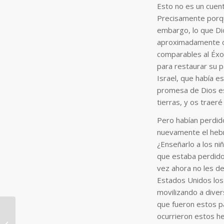
Esto no es un cuent
Precisamente porque
embargo, lo que Di
aproximadamente ci
comparables al Éxod
para restaurar su p
Israel, que había e
promesa de Dios esc
tierras, y os traeré
Pero habían perdid
nuevamente el hebr
¿Enseñarlo a los ni
que estaba perdido 
vez ahora no les d
Estados Unidos los
movilizando a diver
que fueron estos pa
ocurrieron estos h
12_El pacto de sangre