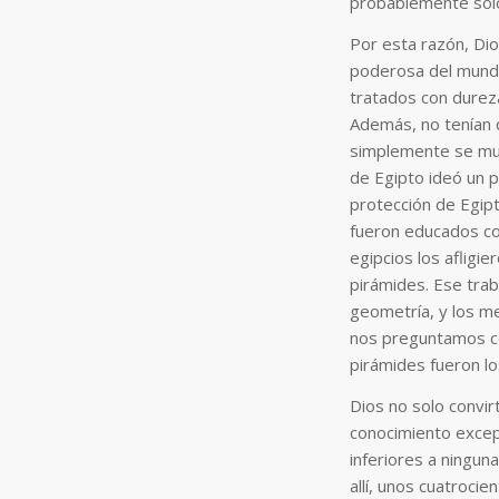
probablemente solo
Por esta razón, Dio
poderosa del mundo 
tratados con dureza
Además, no tenían q
simplemente se mul
de Egipto ideó un 
protección de Egipto
fueron educados co
egipcios los afligie
pirámides. Ese tra
geometría, y los mej
nos preguntamos có
pirámides fueron los
Dios no solo convir
conocimiento excep
inferiores a ninguna
allí, unos cuatroci