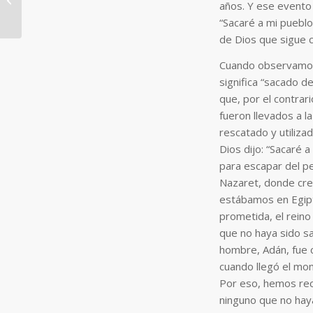
años. Y ese evento 
“Sacaré a mi pueblo
de Dios que sigue 
Cuando observamos 
significa “sacado d
que, por el contrar
fueron llevados a l
rescatado y utiliza
Dios dijo: “Sacaré a
para escapar del pe
Nazaret, donde cre
estábamos en Egipto
prometida, el reino
que no haya sido sa
hombre, Adán, fue c
cuando llegó el mom
Por eso, hemos reci
ninguno que no haya