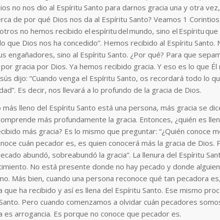
os no nos dio al Espíritu Santo para darnos gracia una y otra vez,
cerca de por qué Dios nos da al Espíritu Santo? Veamos 1 Corintios,
otros no hemos recibido el espíritu del mundo, sino el Espíritu qu
o que Dios nos ha concedido”. Hemos recibido al Espíritu Santo.
us engañadores, sino al Espíritu Santo. ¿Por qué? Para que sepa
por gracia por Dios. Ya hemos recibido gracia. Y eso es lo que Él
ús dijo: “Cuando venga el Espíritu Santo, os recordará todo lo qu
dad”. Es decir, nos llevará a lo profundo de la gracia de Dios.
o más lleno del Espíritu Santo está una persona, más gracia se dic
omprende más profundamente la gracia. Entonces, ¿quién es lleno
cibido más gracia? Es lo mismo que preguntar: “¿Quién conoce me
onoce cuán pecador es, es quien conocerá más la gracia de Dios. 
pecado abundó, sobreabundó la gracia”. La llenura del Espíritu San
imiento. No está presente donde no hay pecado y donde alguien
smo. Más bien, cuando una persona reconoce qué tan pecadora e
 que ha recibido y así es llena del Espíritu Santo. Ese mismo proc
tu Santo. Pero cuando comenzamos a olvidar cuán pecadores somo
da es arrogancia. Es porque no conoce que pecador es
.