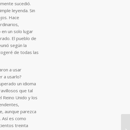
almente sucedió.
imple leyenda. Sin
ojos. Hace
rdinarios,
 en un solo lugar
rado. El pueblo de
eunió según la
ecogeré de todas las
aron a usar
r a usarlo?
cuperado un idioma
avillosos que tal
l Reino Unido y los
rendentes,
ue, aunque parezca
o. Así es como
ientos treinta