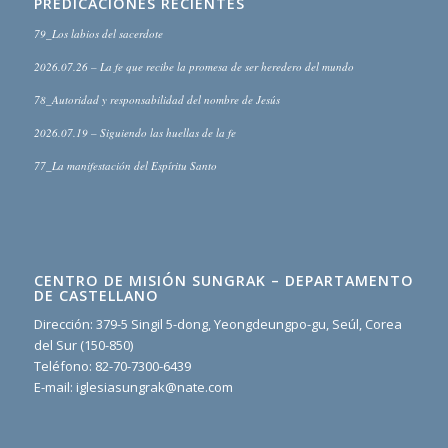
PREDICACIONES RECIENTES
79_Los labios del sacerdote
2026.07.26 – La fe que recibe la promesa de ser heredero del mundo
78_Autoridad y responsabilidad del nombre de Jesús
2026.07.19 – Siguiendo las huellas de la fe
77_La manifestación del Espíritu Santo
CENTRO DE MISIÓN SUNGRAK – DEPARTAMENTO
DE CASTELLANO
Dirección: 379-5 Singil 5-dong, Yeongdeungpo-gu, Seúl, Corea
del Sur (150-850)
Teléfono: 82-70-7300-6439
E-mail: iglesiasungrak@nate.com