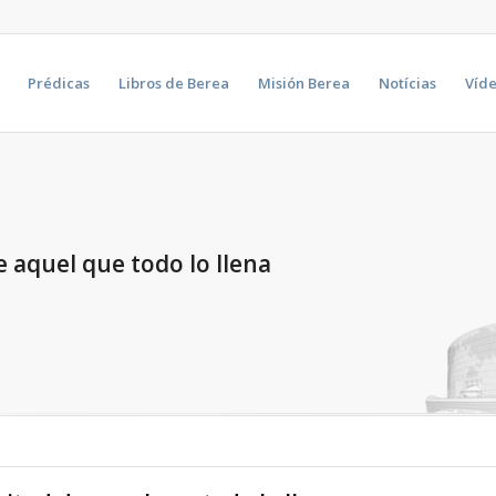
Prédicas
Libros de Berea
Misión Berea
Notícias
Víd
e aquel que todo lo llena