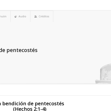
.
imuón
Audio
Créditos
 de pentecostés
a bendición de pentecostés
(Hechos 2:1-4)