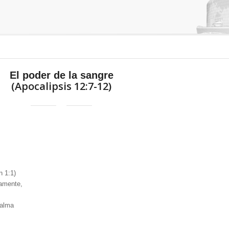
El poder de la sangre
(
Apocalipsis
12:7-12)
n 1:1)
namente
,
 alma