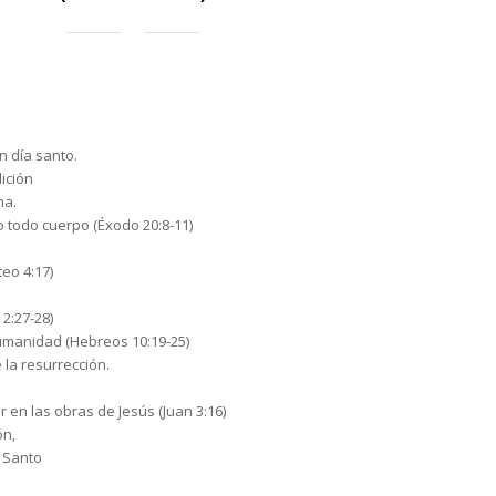
n día santo.
ición
na.
 todo cuerpo (Éxodo 20:8-11)
eo 4:17)
2:27-28)
humanidad (Hebreos 10:19-25)
 la resurrección.
 en las obras de Jesús (Juan 3:16)
ón,
u Santo