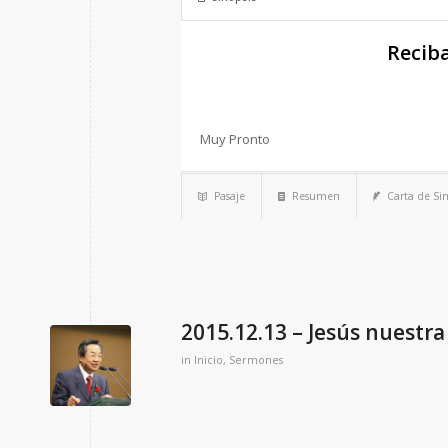
Recib
Muy Pronto
Pasaje
Resumen
Carta de S
2015.12.13 – Jesús nuestra
in
Inicio
,
Sermones