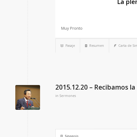
La ple
Muy Pronto
Pasaje
Resumen
Carta de S
2015.12.20 – Recibamos l
in
Sermones
Sinopsis