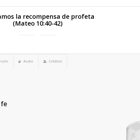
amos la recompensa de profeta
(Mateo 10:40-42)
imuón
Audio
Créditos
 fe