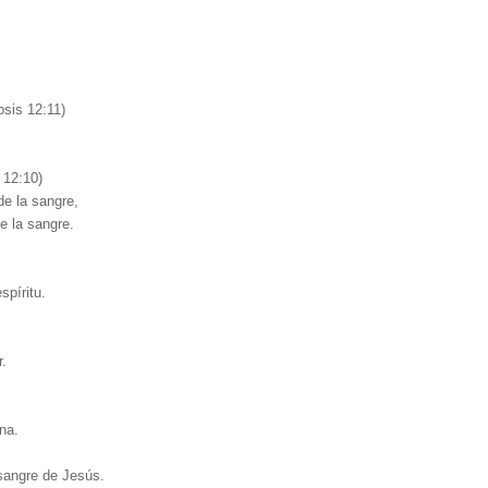
psis 12:11)
 12:10)
de la sangre,
e la sangre.
spíritu.
.
na.
sangre de Jesús.