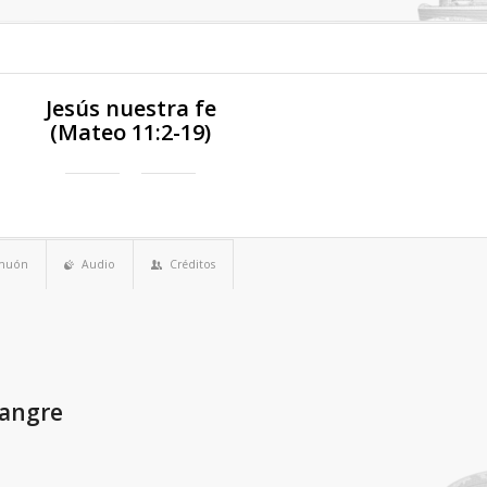
Jesús nuestra fe
(Mateo 11:2-19)
imuón
Audio
Créditos
sangre