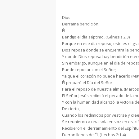
Dios
Derrama bendición.
Él
Bendijo el día séptimo, (Génesis 2:3)
Porque en ese día reposo; este es el gra
Dios reposa donde se encuentra la bend
Y donde Dios reposa hay bendición eter
Sin embargo, aunque en el día de reposo
Puede reposar con el Señor;
Ya que el corazón no puede hacerlo (Mat
Él preparó el Día del Señor
Para el reposo de nuestra alma. (Marcos 
El Señor Jesús redimió el pecado de la 
Y con la humanidad alcanzó la victoria de
De cierto,
Cuando los redimidos por vestirse y creer
Se reunieron a una sola en voz en oraci
Recibieron el derramamiento del Espírit
Fueron llenos de Él, (Hechos 2:1-4)