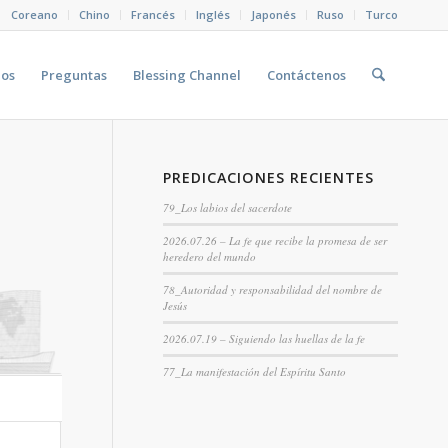
Coreano
Chino
Francés
Inglés
Japonés
Ruso
Turco
eos
Preguntas
Blessing Channel
Contáctenos
PREDICACIONES RECIENTES
79_Los labios del sacerdote
2026.07.26 – La fe que recibe la promesa de ser
heredero del mundo
78_Autoridad y responsabilidad del nombre de
Jesús
2026.07.19 – Siguiendo las huellas de la fe
77_La manifestación del Espíritu Santo