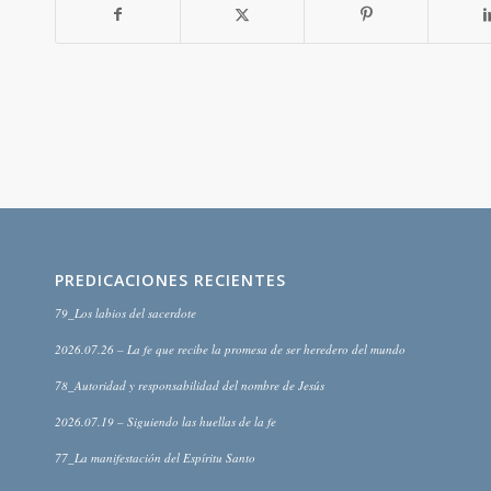
PREDICACIONES RECIENTES
79_Los labios del sacerdote
2026.07.26 – La fe que recibe la promesa de ser heredero del mundo
78_Autoridad y responsabilidad del nombre de Jesús
2026.07.19 – Siguiendo las huellas de la fe
77_La manifestación del Espíritu Santo