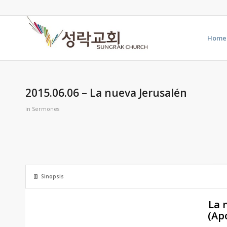
Home
2015.06.06 – La nueva Jerusalén
in
Sermones
Sinopsis
La 
(
Apo