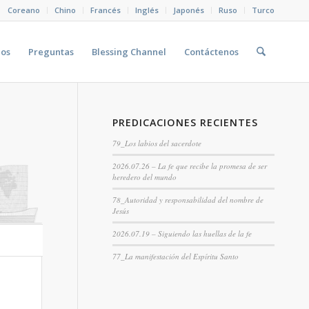
Coreano
Chino
Francés
Inglés
Japonés
Ruso
Turco
eos
Preguntas
Blessing Channel
Contáctenos
PREDICACIONES RECIENTES
79_Los labios del sacerdote
2026.07.26 – La fe que recibe la promesa de ser
heredero del mundo
78_Autoridad y responsabilidad del nombre de
Jesús
2026.07.19 – Siguiendo las huellas de la fe
77_La manifestación del Espíritu Santo