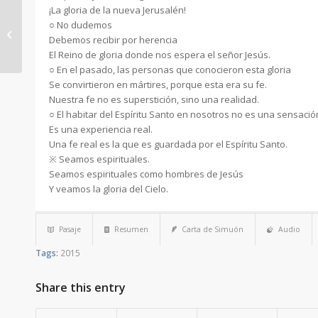
¡La gloria de la nueva Jerusalén!
○ No dudemos
2015.05.31 – Pídale a
Debemos recibir por herencia
Dios
El Reino de gloria donde nos espera el señor Jesús.
○ En el pasado, las personas que conocieron esta gloria
Se convirtieron en mártires, porque esta era su fe.
Nuestra fe no es superstición, sino una realidad.
○ El habitar del Espíritu Santo en nosotros no es una sensació
Es una experiencia real.
Una fe real es la que es guardada por el Espíritu Santo.
※ Seamos espirituales.
Seamos espirituales como hombres de Jesús
Y veamos la gloria del Cielo.
Pasaje
Resumen
Carta de Simuón
Audio
Tags:
2015
Share this entry