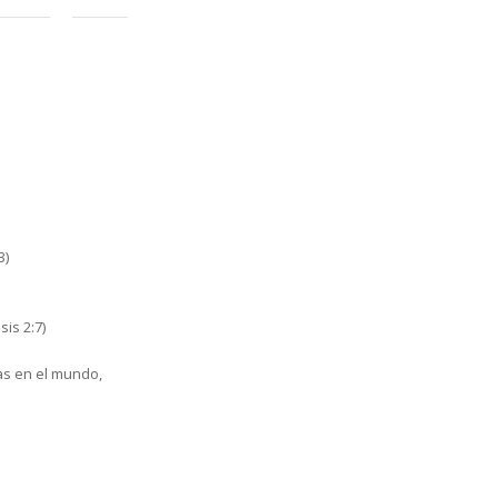
3)
is 2:7)
as en el mundo,