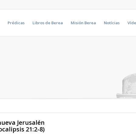
Prédicas
Libros de Berea
Misión Berea
Notícias
Víd
nueva Jerusalén
calipsis 21:2-8
)