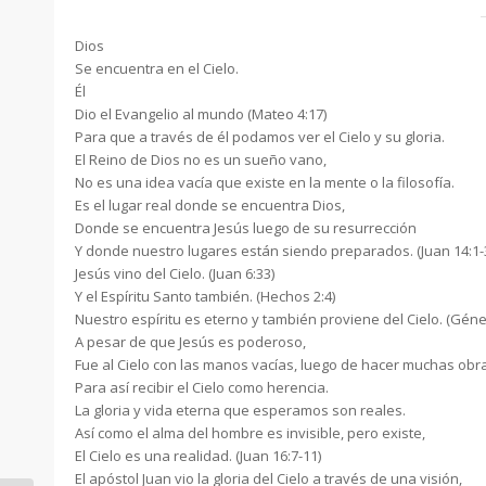
Dios
Se encuentra en el Cielo.
Él
Dio el Evangelio al mundo (Mateo 4:17)
Para que a través de él podamos ver el Cielo y su gloria.
El Reino de Dios no es un sueño vano,
No es una idea vacía que existe en la mente o la filosofía.
Es el lugar real donde se encuentra Dios,
Donde se encuentra Jesús luego de su resurrección
Y donde nuestro lugares están siendo preparados. (Juan 14:1-
Jesús vino del Cielo. (Juan 6:33)
Y el Espíritu Santo también. (Hechos 2:4)
Nuestro espíritu es eterno y también proviene del Cielo. (Génes
A pesar de que Jesús es poderoso,
Fue al Cielo con las manos vacías, luego de hacer muchas obr
Para así recibir el Cielo como herencia.
La gloria y vida eterna que esperamos son reales.
Así como el alma del hombre es invisible, pero existe,
El Cielo es una realidad. (Juan 16:7-11)
El apóstol Juan vio la gloria del Cielo a través de una visión,