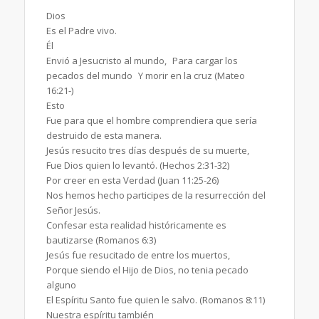
Dios
Es el Padre vivo.
Él
Envió a Jesucristo al mundo, Para cargar los
pecados del mundo Y morir en la cruz (Mateo
16:21-)
Esto
Fue para que el hombre comprendiera que sería
destruido de esta manera.
Jesús resucito tres días después de su muerte,
Fue Dios quien lo levantó. (Hechos 2:31-32)
Por creer en esta Verdad (Juan 11:25-26)
Nos hemos hecho participes de la resurrección del
Señor Jesús.
Confesar esta realidad históricamente es
bautizarse (Romanos 6:3)
Jesús fue resucitado de entre los muertos,
Porque siendo el Hijo de Dios, no tenia pecado
alguno
El Espíritu Santo fue quien le salvo. (Romanos 8:11)
Nuestra espíritu también