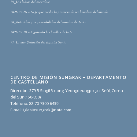
79_Los labios del sacerdote
2026.07.26 – La fe que recibe la promesa de ser heredero del mundo
78_Autoridad y responsabilidad del nombre de Jesús
2026.07.19 – Siguiendo las huellas de la fe
77_La manifestación del Espíritu Santo
CENTRO DE MISIÓN SUNGRAK – DEPARTAMENTO
DE CASTELLANO
Dirección: 379-5 Singil 5-dong, Yeongdeungpo-gu, Seúl, Corea
del Sur (150-850)
Teléfono: 82-70-7300-6439
E-mail: iglesiasungrak@nate.com