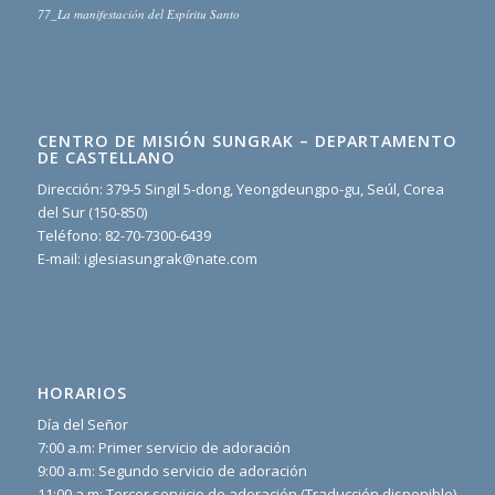
77_La manifestación del Espíritu Santo
CENTRO DE MISIÓN SUNGRAK – DEPARTAMENTO
DE CASTELLANO
Dirección: 379-5 Singil 5-dong, Yeongdeungpo-gu, Seúl, Corea
del Sur (150-850)
Teléfono: 82-70-7300-6439
E-mail: iglesiasungrak@nate.com
HORARIOS
Día del Señor
7:00 a.m: Primer servicio de adoración
9:00 a.m: Segundo servicio de adoración
11:00 a.m: Tercer servicio de adoración (Traducción disponible)