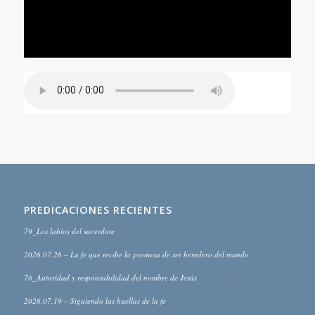
PREDICACIONES RECIENTES
79_Los labios del sacerdote
2026.07.26 – La fe que recibe la promesa de ser heredero del mundo
78_Autoridad y responsabilidad del nombre de Jesús
2026.07.19 – Siguiendo las huellas de la fe