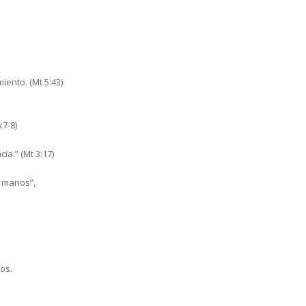
ento. (Mt 5:43)
7-8)
ia.” (Mt 3:17)
s manos”,
os.