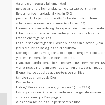
da una gran gracia a la humanidad.
Esto es amar a la humanidad como a su cuerpo. (Jn 3:16)
Este amor fue mandado al Hijo, (Jn 15:9)
por lo cual, el Hijo ama a sus discípulos de la misma forma
y llama esto el nuevo mandamiento. (1 Juan 4:21)
El nuevo mandamiento significa que existe un antiguo mandami
El hombre solo tiene pensamientos y pasiones de la carne.
Este es enemigo de Dios.
Los que son enemigos de Dios no pueden complacerle. (Rom 6:
Jesús al subir de las aguas en el bautismo
Dios digo, “Este es mi Hijo amado en quien tengo mi complacenc
y en ese momento le da el mandamiento.
El antiguo mandamiento dice, “He puesto tus enemigos en su
y en el nuevo mandamiento nos dice, “Ama a tus enemigos”.
El enemigo de aquellos que pertenecen en Dios
también es enemigo de Dios.
Esto es la fe.
Él dice, “Mía es la venganza, yo pagaré.” (Rom 12:19)
Esto significa que Dios ciertamente se encargan de los enemig
○ Esto es creer que Dios pagara
a los enemigos de los que pertenecen a Dios.
2020.05.17 – Nos llama