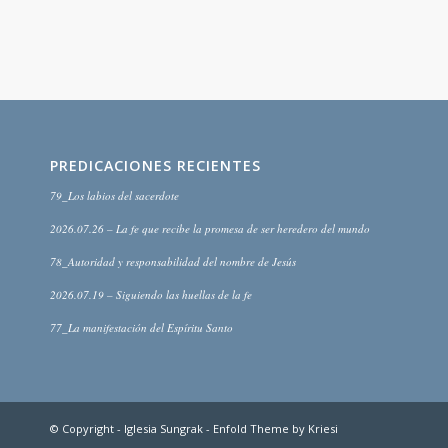
PREDICACIONES RECIENTES
79_Los labios del sacerdote
2026.07.26 – La fe que recibe la promesa de ser heredero del mundo
78_Autoridad y responsabilidad del nombre de Jesús
2026.07.19 – Siguiendo las huellas de la fe
77_La manifestación del Espíritu Santo
© Copyright -
Iglesia Sungrak
-
Enfold Theme by Kriesi