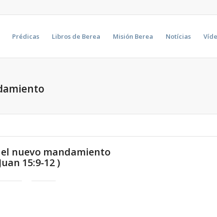
Prédicas
Libros de Berea
Misión Berea
Notícias
Víd
ndamiento
 el nuevo mandamiento
 Juan 15:9-12 )