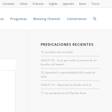
Coreano
Chino
Francés
Inglés
Japonés
Ruso
Turco
eos
Preguntas
Blessing Channel
Contáctenos
PREDICACIONES RECIENTES
79_Los labios del sacerdote
2026.07.26 – La fe que recibe la promesa de ser
heredero del mundo
78_Autoridad y responsabilidad del nombre de
Jesús
2026.07.19 – Siguiendo las huellas de la fe
77_La manifestación del Espíritu Santo