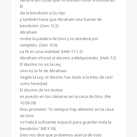
llama a las cosas que no existen como si existieran.
Él
da la bendición a Su Hijo
y también hace que Abraham sea fuente de
bendición. (Gen 12:2)
Abraham
recibe la palabra de Dios y la obedece por
completo. (Gen 15:6)
La fe es una realidad. (Heb 11:1-2)
Abraham ofreció el diezmo a Melquisedec. (Heb 7:2)
El diezmo no es la Ley,
sino es la fe de Abraham.
Según la Ley, el diezmo fue dado a la tribu de Leví
como heredad.
El diezmo de los levitas
es puesto en las cámaras en la casa de Dios. (Ne
10:38-39)
Dios prometió: “Si siempre hay alimento en la casa
de Dios
no habrá suficiente espació para guardar toda la
bendición.”(Ml 3:10)
Dios nos dice que probemos acerca de esto.