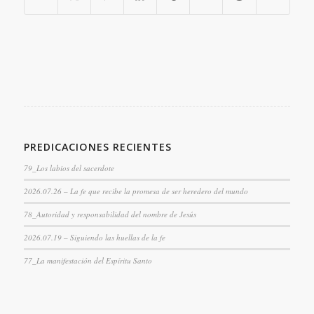
PREDICACIONES RECIENTES
79_Los labios del sacerdote
2026.07.26 – La fe que recibe la promesa de ser heredero del mundo
78_Autoridad y responsabilidad del nombre de Jesús
2026.07.19 – Siguiendo las huellas de la fe
77_La manifestación del Espíritu Santo