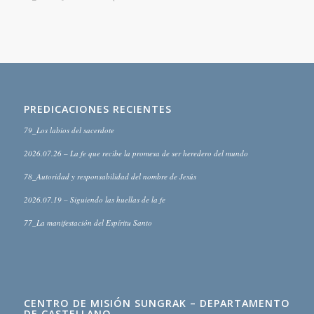
PREDICACIONES RECIENTES
79_Los labios del sacerdote
2026.07.26 – La fe que recibe la promesa de ser heredero del mundo
78_Autoridad y responsabilidad del nombre de Jesús
2026.07.19 – Siguiendo las huellas de la fe
77_La manifestación del Espíritu Santo
CENTRO DE MISIÓN SUNGRAK – DEPARTAMENTO
DE CASTELLANO