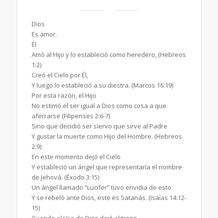
Dios
Es amor.
Él
Amó al Hijo y lo estableció como heredero, (Hebreos
1:2)
Creó el Cielo por Él,
Y luego lo estableció a su diestra. (Marcos 16:19)
Por esta razón, el Hijo
No estimó el ser igual a Dios como cosa a que
aferrarse (Filipenses 2:6-7)
Sino que decidió ser siervo que sirve al Padre
Y gustar la muerte como Hijo del Hombre. (Hebreos
2:9)
En este momento dejó el Cielo
Y estableció un ángel que representaría el nombre
de Jehová. (Éxodo 3:15)
Un ángel llamado “Lucifer” tuvo envidia de esto
Y se rebeló ante Dios, este es Satanás. (Isaías 14:12-
15)
Cuando el Hijo de Dios dejó el trono