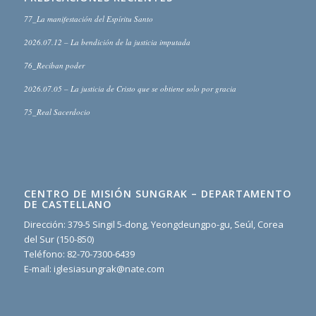
77_La manifestación del Espíritu Santo
2026.07.12 – La bendición de la justicia imputada
76_Reciban poder
2026.07.05 – La justicia de Cristo que se obtiene solo por gracia
75_Real Sacerdocio
CENTRO DE MISIÓN SUNGRAK – DEPARTAMENTO
DE CASTELLANO
Dirección: 379-5 Singil 5-dong, Yeongdeungpo-gu, Seúl, Corea
del Sur (150-850)
Teléfono: 82-70-7300-6439
E-mail: iglesiasungrak@nate.com