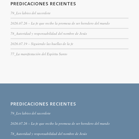
PREDICACIONES RECIENTES
79_Los labios del sacerdote
2026.07.26 – La fe que recibe la promesa de ser heredero del mundo
78_Autoridad y responsabilidad del nombre de Jesús
2026.07.19 – Siguiendo las huellas de la fe
77_La manifestación del Espíritu Santo
PREDICACIONES RECIENTES
79_Los labios del sacerdote
2026.07.26 – La fe que recibe la promesa de ser heredero del mundo
78_Autoridad y responsabilidad del nombre de Jesús