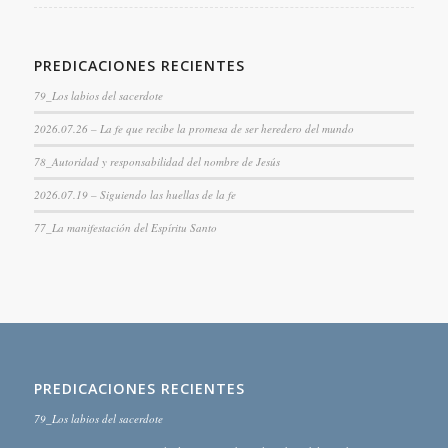
PREDICACIONES RECIENTES
79_Los labios del sacerdote
2026.07.26 – La fe que recibe la promesa de ser heredero del mundo
78_Autoridad y responsabilidad del nombre de Jesús
2026.07.19 – Siguiendo las huellas de la fe
77_La manifestación del Espíritu Santo
PREDICACIONES RECIENTES
79_Los labios del sacerdote