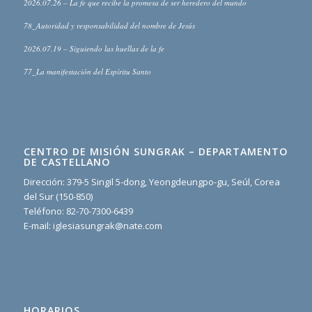
2026.07.26 – La fe que recibe la promesa de ser heredero del mundo
78_Autoridad y responsabilidad del nombre de Jesús
2026.07.19 – Siguiendo las huellas de la fe
77_La manifestación del Espíritu Santo
CENTRO DE MISIÓN SUNGRAK – DEPARTAMENTO
DE CASTELLANO
Dirección: 379-5 Singil 5-dong, Yeongdeungpo-gu, Seúl, Corea
del Sur (150-850)
Teléfono: 82-70-7300-6439
E-mail: iglesiasungrak@nate.com
HORARIOS