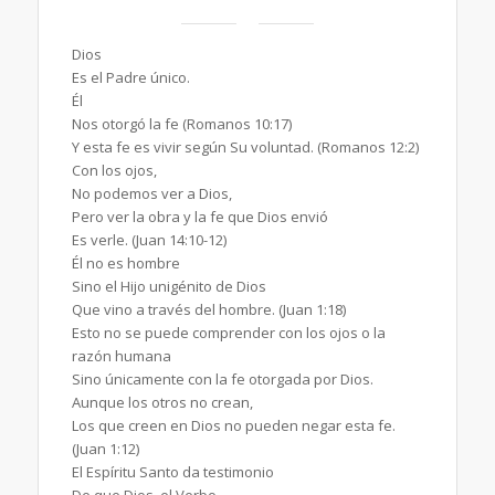
Dios
Es el Padre único.
Él
Nos otorgó la fe (Romanos 10:17)
Y esta fe es vivir según Su voluntad. (Romanos 12:2)
Con los ojos,
No podemos ver a Dios,
Pero ver la obra y la fe que Dios envió
Es verle. (Juan 14:10-12)
Él no es hombre
Sino el Hijo unigénito de Dios
Que vino a través del hombre. (Juan 1:18)
Esto no se puede comprender con los ojos o la
razón humana
Sino únicamente con la fe otorgada por Dios.
Aunque los otros no crean,
Los que creen en Dios no pueden negar esta fe.
(Juan 1:12)
El Espíritu Santo da testimonio
De que Dios, el Verbo