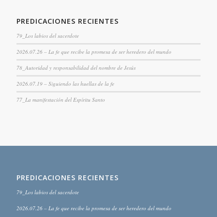
PREDICACIONES RECIENTES
79_Los labios del sacerdote
2026.07.26 – La fe que recibe la promesa de ser heredero del mundo
78_Autoridad y responsabilidad del nombre de Jesús
2026.07.19 – Siguiendo las huellas de la fe
77_La manifestación del Espíritu Santo
PREDICACIONES RECIENTES
79_Los labios del sacerdote
2026.07.26 – La fe que recibe la promesa de ser heredero del mundo