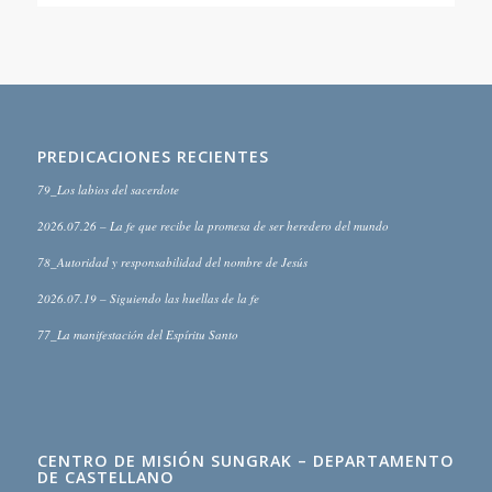
PREDICACIONES RECIENTES
79_Los labios del sacerdote
2026.07.26 – La fe que recibe la promesa de ser heredero del mundo
78_Autoridad y responsabilidad del nombre de Jesús
2026.07.19 – Siguiendo las huellas de la fe
77_La manifestación del Espíritu Santo
CENTRO DE MISIÓN SUNGRAK – DEPARTAMENTO
DE CASTELLANO