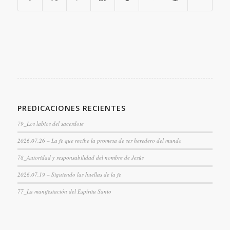
PREDICACIONES RECIENTES
79_Los labios del sacerdote
2026.07.26 – La fe que recibe la promesa de ser heredero del mundo
78_Autoridad y responsabilidad del nombre de Jesús
2026.07.19 – Siguiendo las huellas de la fe
77_La manifestación del Espíritu Santo