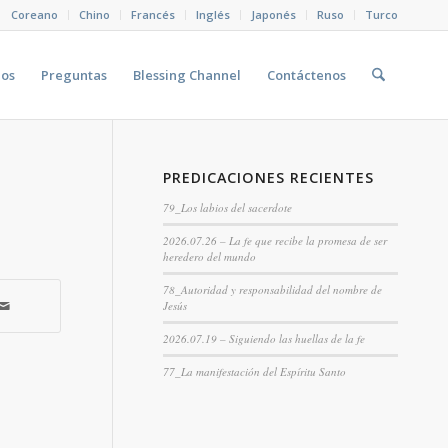
Coreano
Chino
Francés
Inglés
Japonés
Ruso
Turco
eos
Preguntas
Blessing Channel
Contáctenos
PREDICACIONES RECIENTES
79_Los labios del sacerdote
2026.07.26 – La fe que recibe la promesa de ser
heredero del mundo
78_Autoridad y responsabilidad del nombre de
Jesús
2026.07.19 – Siguiendo las huellas de la fe
77_La manifestación del Espíritu Santo