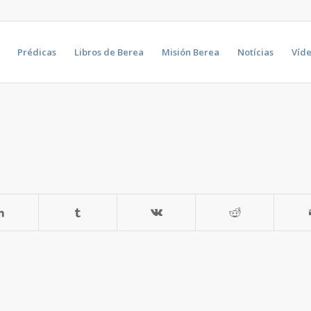
Prédicas
Libros de Berea
Misión Berea
Notícias
Víd