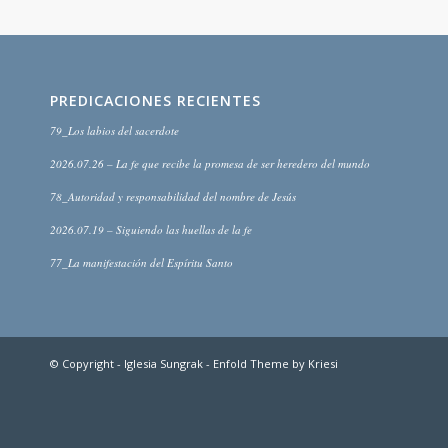
PREDICACIONES RECIENTES
79_Los labios del sacerdote
2026.07.26 – La fe que recibe la promesa de ser heredero del mundo
78_Autoridad y responsabilidad del nombre de Jesús
2026.07.19 – Siguiendo las huellas de la fe
77_La manifestación del Espíritu Santo
© Copyright -
Iglesia Sungrak
-
Enfold Theme by Kriesi