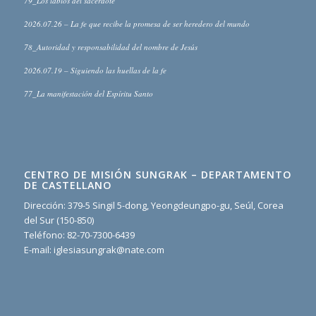
79_Los labios del sacerdote
2026.07.26 – La fe que recibe la promesa de ser heredero del mundo
78_Autoridad y responsabilidad del nombre de Jesús
2026.07.19 – Siguiendo las huellas de la fe
77_La manifestación del Espíritu Santo
CENTRO DE MISIÓN SUNGRAK – DEPARTAMENTO
DE CASTELLANO
Dirección: 379-5 Singil 5-dong, Yeongdeungpo-gu, Seúl, Corea
del Sur (150-850)
Teléfono: 82-70-7300-6439
E-mail: iglesiasungrak@nate.com